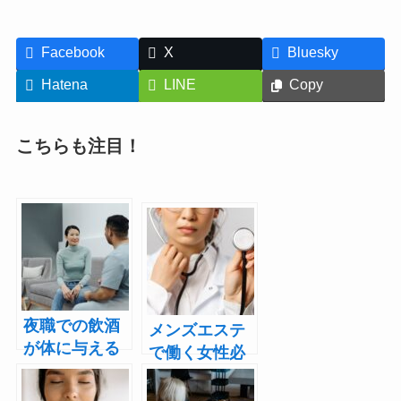
Facebook
X
Bluesky
Hatena
LINE
Copy
こちらも注目！
夜職での飲酒
メンズエステ
が体に与える
で働く女性必
影響とは？健
見｜性病リス
康リスクと対
クと正しい予