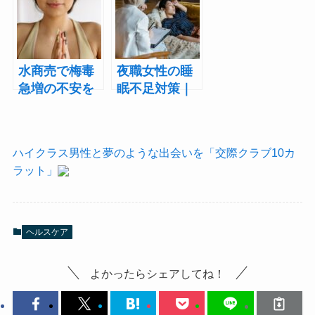
策を専門医が
防・対処法
解説
水商売で梅毒
夜職女性の睡
急増の不安を
眠不足対策｜
解消｜症状・
症状から改善
検査・予防ま
方法まで専門
で専門解説
医監修で解説
ハイクラス男性と夢のような出会いを「交際クラブ10カ
ラット」
ヘルスケア
よかったらシェアしてね！