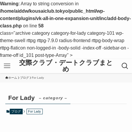
Warning
: Array to string conversion in
/home/aiddw/kousaiclub.tokyo/public_html/wp-
content/plugins/vk-all-in-one-expansion-unit/inc/add-body-
class.php
on line
58
class="archive category category-for-lady category-101 wp-
theme-swell rttpg rttpg-7.9.0 radius-frontend rttpg-body-wrap
rttpg-flaticon non-logged-in -body-solid -index-off -sidebar-on -
frame-off id_101 post-type-Array" >
交際クラブ・デートクラブまと
め
ホーム
ブログ
For Lady
For Lady
– category –
ブログ
For Lady